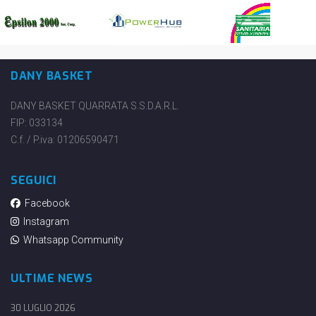
DANY BASKET
DANY BASKET QUARRATA S.S.D.A.R.L.
FIP: 033134
C.f. / P.iva: 01206590471
SEGUICI
Facebook
Instagram
Whatsapp Community
ULTIME NEWS
30 LUGLIO 2026