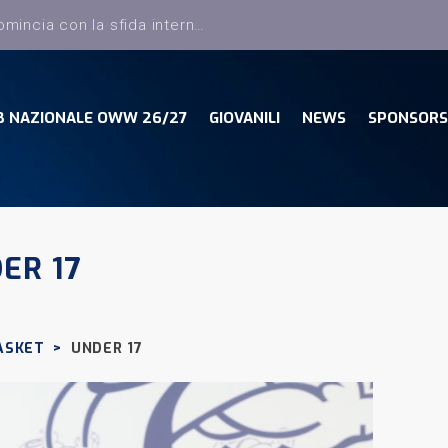
Dany Basket, torna Sciatti ed entra nello staff tecnico della Prima Squadra
B NAZIONALE OWW 26/27
GIOVANILI
NEWS
SPONSORS
ER 17
ASKET
>
UNDER 17