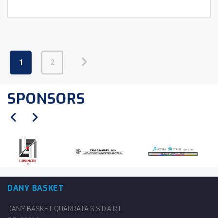
1
2
SPONSORS
DANY BASKET
DANY BASKET QUARRATA S.S.D.A.R.L.