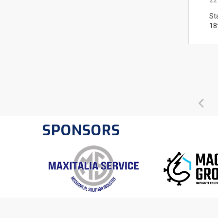
22
St
18
SPONSORS