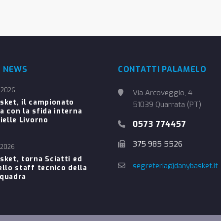
E NEWS
CONTATTI PALAMELO
 2026
Via Arcoveggio, 4
sket, il campionato
51039 Quarrata (PT)
a con la sfida interna
ielle Livorno
0573 774457
375 985 5526
 2026
sket, torna Sciatti ed
segreteria@danybasket.it
ello staff tecnico della
Squadra