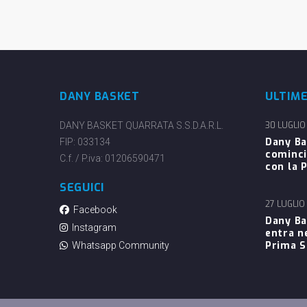
DANY BASKET
ULTIM
DANY BASKET QUARRATA S.S.D.A.R.L.
30 LUGLIO
Dany Ba
FIP: 033134
cominci
C.f. / P.iva: 01206590471
con la P
SEGUICI
27 LUGLIO
Facebook
Dany Ba
Instagram
entra n
Prima 
Whatsapp Community