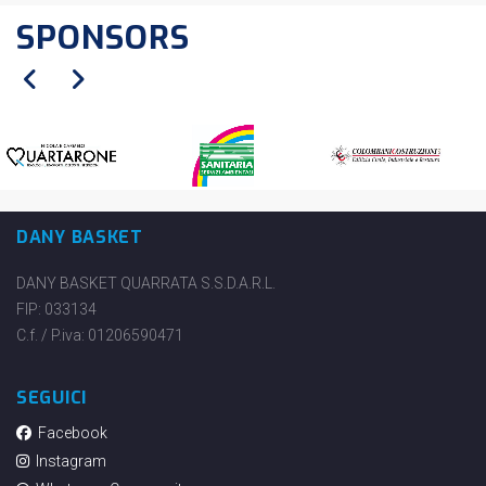
SPONSORS
DANY BASKET
DANY BASKET QUARRATA S.S.D.A.R.L.
FIP: 033134
C.f. / P.iva: 01206590471
SEGUICI
Facebook
Instagram