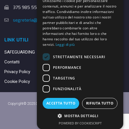
Utilizziamo i cookie per personalizzare
contenuti, annunci e per analizzare il nostro
375 985 5526
traffico. Condividiamo inoltre informazioni
sul tuo utilizzo del nostro sito con i nostri
segreteria@danybasket.it
partner pubblicitari e di analisi che
potrebbero combinarle con altre
informazioni che hai fornito loro o che
hanno raccolto dal tuo utilizzo dei loro
LINK UTILI
servizi.
Leggi di più
SAFEGUARDING
STRETTAMENTE NECESSARI
Contatti
PERFORMANCE
Privacy Policy
TARGETING
Cookie Policy
FUNZIONALITÀ
ACCETTA TUTTO
RIFIUTA TUTTO
Copyright© 2025 DANY BASKET QUARRATA S.S.D.A.R.L. -
Privacy Policy
-
Cookie Policy
MOSTRA DETTAGLI
Made with ♥ by
Daniele
POWERED BY COOKIESCRIPT