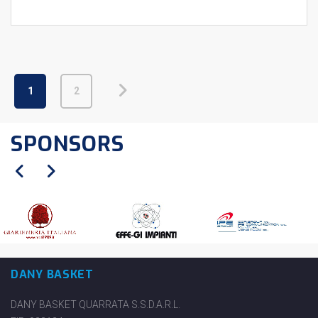
1
2
SPONSORS
DANY BASKET
DANY BASKET QUARRATA S.S.D.A.R.L.