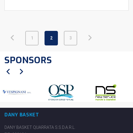
1
2
3
SPONSORS
DANY BASKET
DANY BASKET QUARRATA S.S.D.A.R.L.