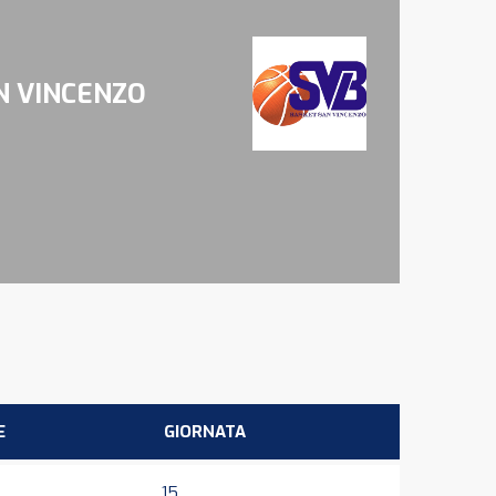
N VINCENZO
E
GIORNATA
15