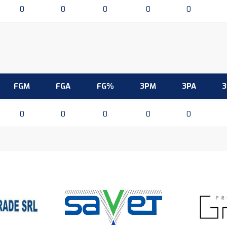
0
0
0
0
0
FGM
FGA
FG%
3PM
3PA
0
0
0
0
0