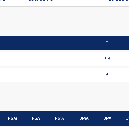
T
53
79
FGM
FGA
FG%
3PM
3PA