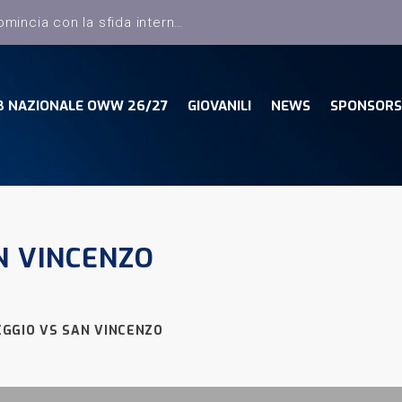
Dany Basket, il campionato comincia con la sfida interna con la Pielle Livorno
B NAZIONALE OWW 26/27
GIOVANILI
NEWS
SPONSORS
N VINCENZO
EGGIO VS SAN VINCENZO