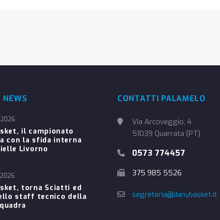
E NEWS
CONTATTI PALAMELO
 2026
Via Arcoveggio, 4
sket, il campionato
51039 Quarrata (PT)
a con la sfida interna
ielle Livorno
0573 774457
375 985 5526
 2026
sket, torna Sciatti ed
segreteria@danybasket.it
ello staff tecnico della
Squadra