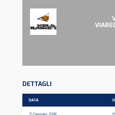
VIARE
DETTAGLI
DATA
O
21 Gennaio 2018
21