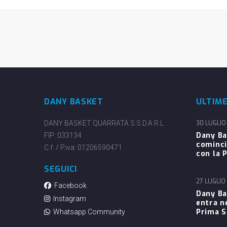
DANY BASKET
ULTIM
DANY BASKET QUARRATA S.S.D.A.R.L.
30 LUGLIO
Dany Ba
FIP: 033134
cominci
C.f. / P.iva: 01206590471
con la P
SEGUICI
27 LUGLIO
Facebook
Dany Ba
Instagram
entra n
Prima 
Whatsapp Community