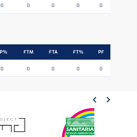
0
0
0
0
0
3P%
FTM
FTA
FT%
PF
0
0
0
0
0