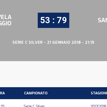
VELA
53 : 79
SA
GGIO
SERIE C SILVER - 21 GENNAIO 2018 - 21:15
RA
CAMPIONATO
STAGION
:15
Serie C Silver
2017/2018