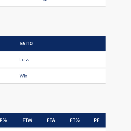
ESITO
Loss
Win
3P%
FTM
FTA
FT%
PF