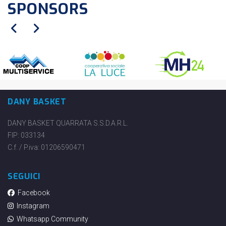
SPONSORS
DANY BASKET
DANY BASKET QUARRATA S.S.D.A.R.L.
FIP: 033134
C.f. / P.iva: 01206590471
SEGUICI
Facebook
Instagram
Whatsapp Community