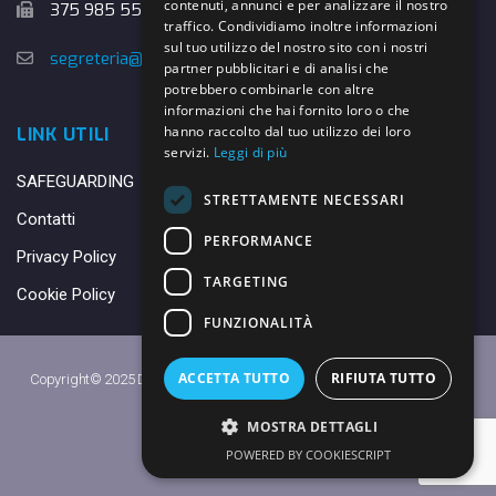
contenuti, annunci e per analizzare il nostro
375 985 5526
traffico. Condividiamo inoltre informazioni
sul tuo utilizzo del nostro sito con i nostri
segreteria@danybasket.it
partner pubblicitari e di analisi che
potrebbero combinarle con altre
informazioni che hai fornito loro o che
hanno raccolto dal tuo utilizzo dei loro
LINK UTILI
servizi.
Leggi di più
SAFEGUARDING
STRETTAMENTE NECESSARI
Contatti
PERFORMANCE
Privacy Policy
TARGETING
Cookie Policy
FUNZIONALITÀ
ACCETTA TUTTO
RIFIUTA TUTTO
Copyright© 2025 DANY BASKET QUARRATA S.S.D.A.R.L. -
Privacy Policy
-
Cookie Policy
MOSTRA DETTAGLI
Made with ♥ by
Daniele
POWERED BY COOKIESCRIPT