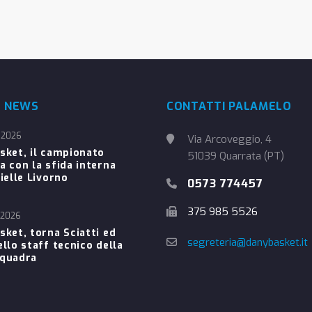
E NEWS
CONTATTI PALAMELO
 2026
Via Arcoveggio, 4
sket, il campionato
51039 Quarrata (PT)
a con la sfida interna
ielle Livorno
0573 774457
375 985 5526
 2026
sket, torna Sciatti ed
segreteria@danybasket.it
ello staff tecnico della
Squadra