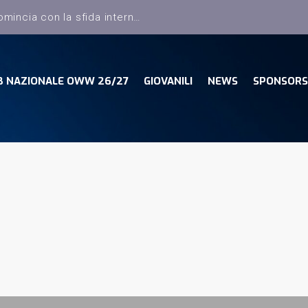
Dany Basket, il campionato comincia con la sfida interna con la Pielle Livorno
B NAZIONALE OWW 26/27
GIOVANILI
NEWS
SPONSORS