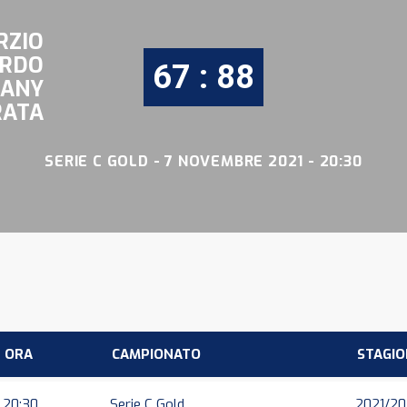
RZIO
RDO
67 : 88
ANY
RATA
SERIE C GOLD - 7 NOVEMBRE 2021 - 20:30
ORA
CAMPIONATO
STAGIO
20:30
Serie C Gold
2021/2