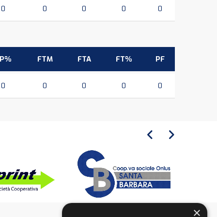
0
0
0
0
0
3P%
FTM
FTA
FT%
PF
0
0
0
0
0
×