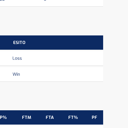
ESITO
Loss
Win
3P%
FTM
FTA
FT%
PF