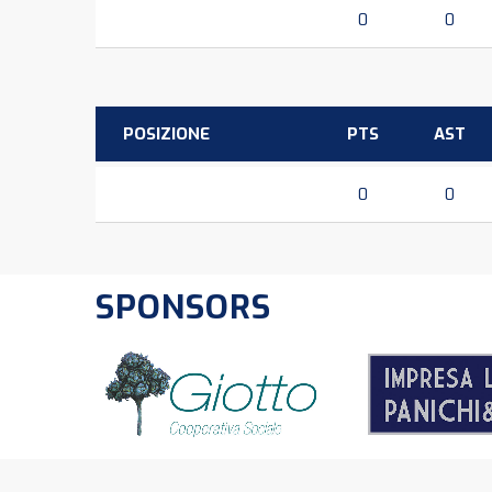
0
0
POSIZIONE
PTS
AST
0
0
SPONSORS