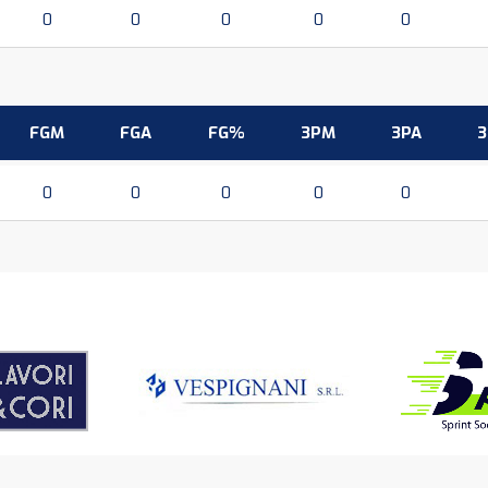
0
0
0
0
0
FGM
FGA
FG%
3PM
3PA
0
0
0
0
0