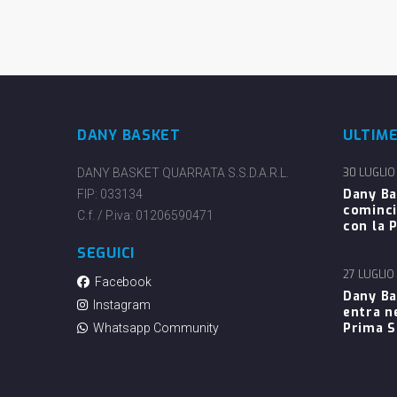
DANY BASKET
ULTIM
DANY BASKET QUARRATA S.S.D.A.R.L.
30 LUGLIO
Dany Ba
FIP: 033134
cominci
C.f. / P.iva: 01206590471
con la P
SEGUICI
27 LUGLIO
Facebook
Dany Ba
Instagram
entra n
Prima 
Whatsapp Community