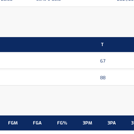
T
67
88
FGM
FGA
FG%
3PM
3PA