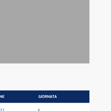
NE
GIORNATA
022
6