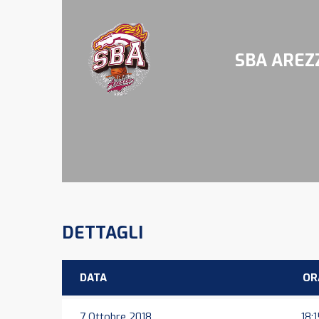
SBA AREZ
DETTAGLI
DATA
OR
7 Ottobre 2018
18: