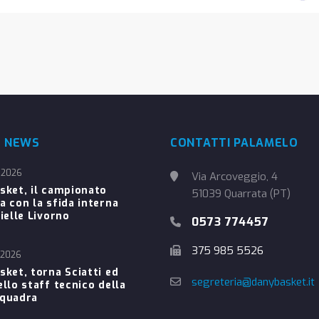
E NEWS
CONTATTI PALAMELO
 2026
Via Arcoveggio, 4
sket, il campionato
51039 Quarrata (PT)
a con la sfida interna
ielle Livorno
0573 774457
375 985 5526
 2026
sket, torna Sciatti ed
segreteria@danybasket.it
ello staff tecnico della
Squadra