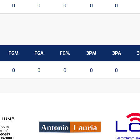
0
0
0
0
0
FGM
FGA
FG%
3PM
3PA
0
0
0
0
0