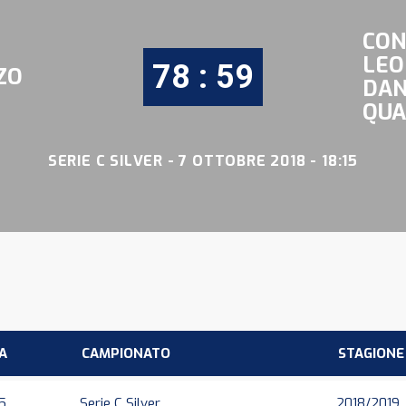
CON
LEO
78 : 59
ZO
DA
QUA
SERIE C SILVER - 7 OTTOBRE 2018 - 18:15
A
CAMPIONATO
STAGIONE
15
Serie C Silver
2018/2019