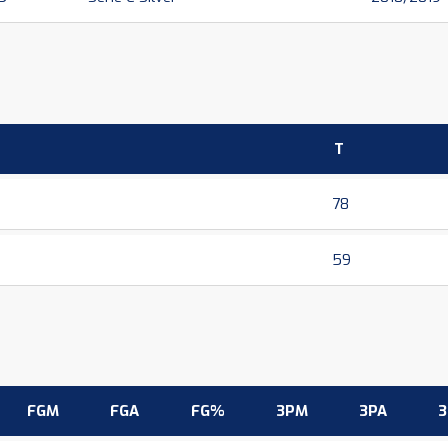
T
78
59
FGM
FGA
FG%
3PM
3PA