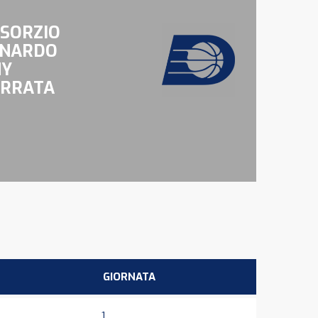
SORZIO
NARDO
NY
RRATA
GIORNATA
1