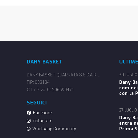
DANY BASKET
ULTIM
DANY BASKET QUARRATA S.S.D.A.R.L.
30 LUGLIO
Dany Ba
FIP: 033134
cominci
C.f. / P.iva: 01206590471
con la P
SEGUICI
27 LUGLIO
Facebook
Dany Ba
Instagram
entra n
Prima 
Whatsapp Community