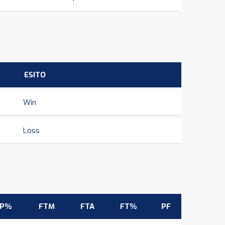
ESITO
Win
Loss
3P%
FTM
FTA
FT%
PF