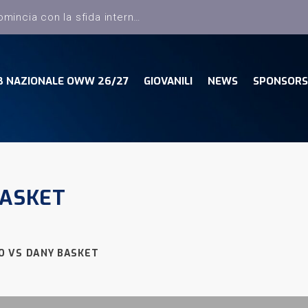
Dany Basket, il campionato comincia con la sfida interna con la Pielle Livorno
B NAZIONALE OWW 26/27
GIOVANILI
NEWS
SPONSORS
BASKET
O VS DANY BASKET