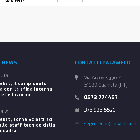
E NEWS
CONTATTI PALAMELO
 2026
Via Arcoveggio, 4
sket, il campionato
51039 Quarrata (PT)
a con la sfida interna
ielle Livorno
0573 774457
375 985 5526
 2026
sket, torna Sciatti ed
segreteria@danybasket.it
ello staff tecnico della
Squadra