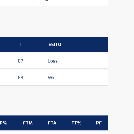
T
ESITO
87
Loss
89
Win
3P%
FTM
FTA
FT%
PF