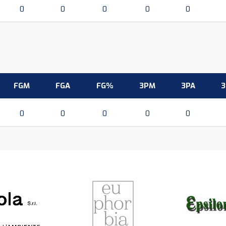
0
0
0
0
0
FGM
FGA
FG%
3PM
3PA
0
0
0
0
0