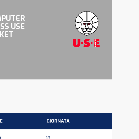
PUTER
SS USE
KET
E
GIORNATA
9
18