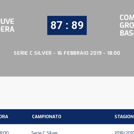
COM
 JUVE
87 : 89
GRO
DERA
BAS
SERIE C SILVER - 16 FEBBRAIO 2019 - 18:00
ORA
CAMPIONATO
STAGION
18:00
Serie C Silver
2018/201