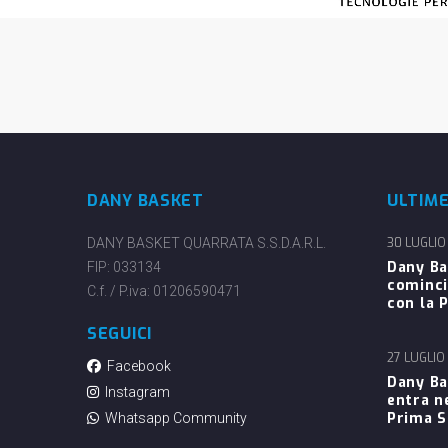
DANY BASKET
ULTIM
DANY BASKET QUARRATA S.S.D.A.R.L.
30 LUGLIO
Dany Ba
FIP: 033134
cominci
C.f. / P.iva: 01206590471
con la P
SEGUICI
27 LUGLIO
Facebook
Dany Ba
Instagram
entra n
Prima 
Whatsapp Community