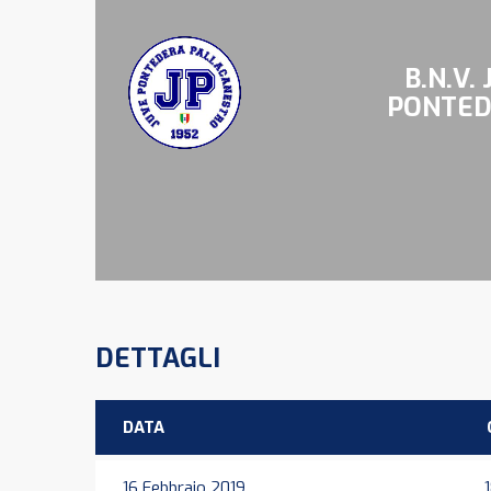
B.N.V.
PONTE
DETTAGLI
DATA
16 Febbraio 2019