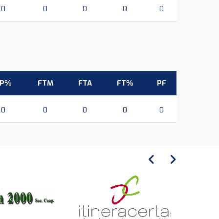
0
0
0
0
0
3P%
FTM
FTA
FT%
PF
0
0
0
0
0