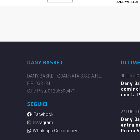
DANY BASKET
ULTIM
DANY BASKET QUARRATA S.S.D.A.R.L.
30 LUGLIO
Dany Ba
FIP: 033134
cominci
C.f. / P.iva: 01206590471
con la P
SEGUICI
27 LUGLIO
Facebook
Dany Ba
Instagram
entra n
Prima 
Whatsapp Community