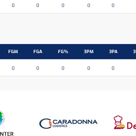
0
0
0
0
0
FGM
FGA
FG%
3PM
3PA
0
0
0
0
0