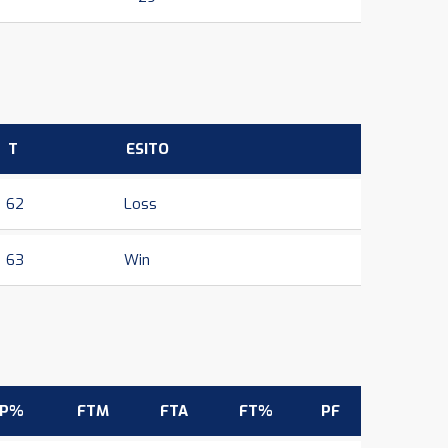
T
ESITO
62
Loss
63
Win
3P%
FTM
FTA
FT%
PF