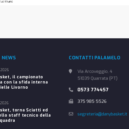
E NEWS
CONTATTI PALAMELO
 2026
Via Arcoveggio, 4
sket, il campionato
51039 Quarrata (PT)
a con la sfida interna
ielle Livorno
0573 774457
375 985 5526
 2026
sket, torna Sciatti ed
segreteria@danybasket.it
ello staff tecnico della
Squadra