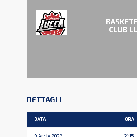
BASKET
CLUB L
DETTAGLI
DATA
ORA
9 Aprile 2022
21:15