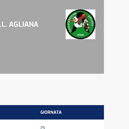
LL. AGLIANA
GIORNATA
29