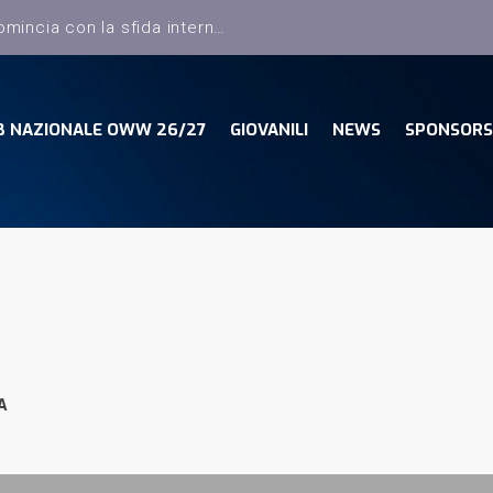
Dany Basket, il campionato comincia con la sfida interna con la Pielle Livorno
B NAZIONALE OWW 26/27
GIOVANILI
NEWS
SPONSORS
A