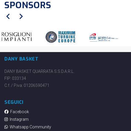
SPONSORS
DANY BASKET
DANY BASKET QUARRATA S.S.D.A.R.L.
FIP: 033134
C.f. / P.iva: 01206590471
SEGUICI
Facebook
Instagram
Whatsapp Community