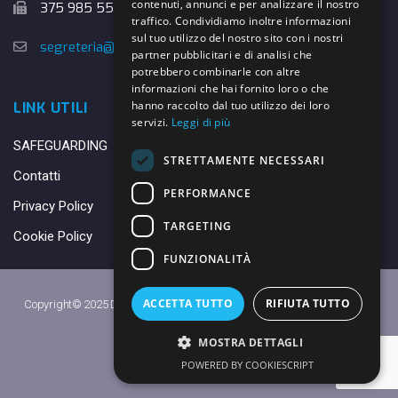
contenuti, annunci e per analizzare il nostro
375 985 5526
traffico. Condividiamo inoltre informazioni
sul tuo utilizzo del nostro sito con i nostri
segreteria@danybasket.it
partner pubblicitari e di analisi che
potrebbero combinarle con altre
informazioni che hai fornito loro o che
hanno raccolto dal tuo utilizzo dei loro
LINK UTILI
servizi.
Leggi di più
SAFEGUARDING
STRETTAMENTE NECESSARI
Contatti
PERFORMANCE
Privacy Policy
TARGETING
Cookie Policy
FUNZIONALITÀ
ACCETTA TUTTO
RIFIUTA TUTTO
Copyright© 2025 DANY BASKET QUARRATA S.S.D.A.R.L. -
Privacy Policy
-
Cookie Policy
MOSTRA DETTAGLI
Made with ♥ by
Daniele
POWERED BY COOKIESCRIPT