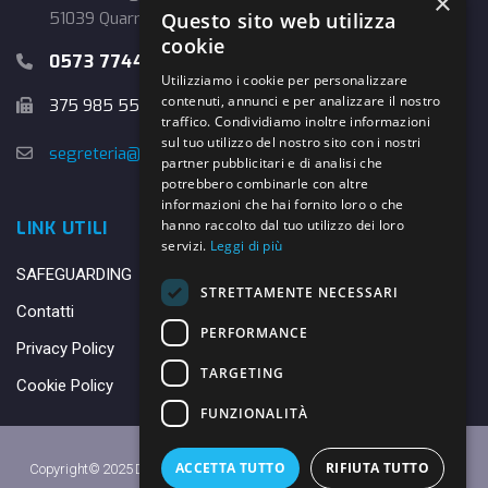
×
Questo sito web utilizza
51039 Quarrata (PT)
cookie
0573 774457
Utilizziamo i cookie per personalizzare
contenuti, annunci e per analizzare il nostro
375 985 5526
traffico. Condividiamo inoltre informazioni
sul tuo utilizzo del nostro sito con i nostri
segreteria@danybasket.it
partner pubblicitari e di analisi che
potrebbero combinarle con altre
informazioni che hai fornito loro o che
hanno raccolto dal tuo utilizzo dei loro
LINK UTILI
servizi.
Leggi di più
SAFEGUARDING
STRETTAMENTE NECESSARI
Contatti
PERFORMANCE
Privacy Policy
TARGETING
Cookie Policy
FUNZIONALITÀ
ACCETTA TUTTO
RIFIUTA TUTTO
Copyright© 2025 DANY BASKET QUARRATA S.S.D.A.R.L. -
Privacy Policy
-