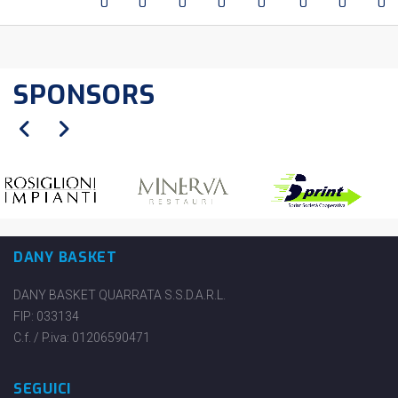
0
0
0
0
0
0
0
0
SPONSORS
DANY BASKET
DANY BASKET QUARRATA S.S.D.A.R.L.
FIP: 033134
C.f. / P.iva: 01206590471
SEGUICI