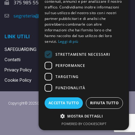
contenuti, annunci e per analizzare il nostro
375 985 5526
traffico. Condividiamo inoltre informazioni
sul tuo utilizzo del nostro sito con i nostri
segreteria@danybasket.it
partner pubblicitari e di analisi che
potrebbero combinarle con altre
informazioni che hai fornito loro o che
hanno raccolto dal tuo utilizzo dei loro
LINK UTILI
servizi.
Leggi di più
SAFEGUARDING
STRETTAMENTE NECESSARI
Contatti
PERFORMANCE
Privacy Policy
TARGETING
Cookie Policy
FUNZIONALITÀ
ACCETTA TUTTO
RIFIUTA TUTTO
Copyright© 2025 DANY BASKET QUARRATA S.S.D.A.R.L. -
Privacy Policy
-
Cookie Policy
MOSTRA DETTAGLI
Made with ♥ by
Daniele
POWERED BY COOKIESCRIPT