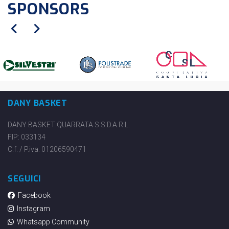
SPONSORS
DANY BASKET
DANY BASKET QUARRATA S.S.D.A.R.L.
FIP: 033134
C.f. / P.iva: 01206590471
SEGUICI
Facebook
Instagram
Whatsapp Community