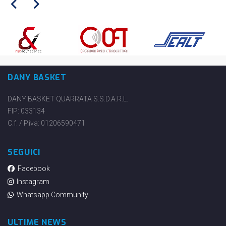
DANY BASKET
DANY BASKET QUARRATA S.S.D.A.R.L.
FIP: 033134
C.f. / P.iva: 01206590471
SEGUICI
Facebook
Instagram
Whatsapp Community
ULTIME NEWS