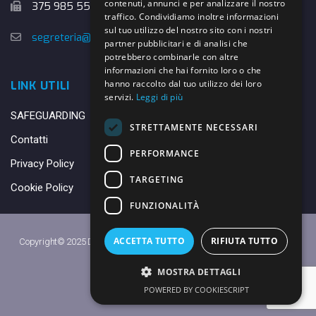
contenuti, annunci e per analizzare il nostro
375 985 5526
traffico. Condividiamo inoltre informazioni
sul tuo utilizzo del nostro sito con i nostri
segreteria@danybasket.it
partner pubblicitari e di analisi che
potrebbero combinarle con altre
informazioni che hai fornito loro o che
hanno raccolto dal tuo utilizzo dei loro
LINK UTILI
servizi.
Leggi di più
SAFEGUARDING
STRETTAMENTE NECESSARI
Contatti
PERFORMANCE
Privacy Policy
TARGETING
Cookie Policy
FUNZIONALITÀ
ACCETTA TUTTO
RIFIUTA TUTTO
Copyright© 2025 DANY BASKET QUARRATA S.S.D.A.R.L. -
Privacy Policy
-
Cookie Policy
MOSTRA DETTAGLI
Made with ♥ by
Daniele
POWERED BY COOKIESCRIPT