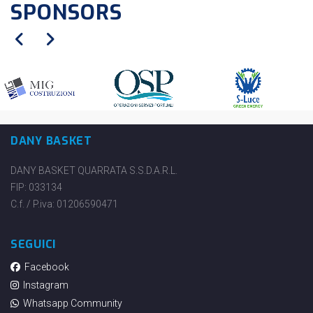
SPONSORS
DANY BASKET
DANY BASKET QUARRATA S.S.D.A.R.L.
FIP: 033134
C.f. / P.iva: 01206590471
SEGUICI
Facebook
Instagram
Whatsapp Community