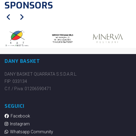
SPONSORS
DANY BASKET
DANY BASKET QUARRATA S.S.D.A.R.L.
FIP: 033134
C.f. / P.iva: 01206590471
SEGUICI
Facebook
Instagram
Whatsapp Community