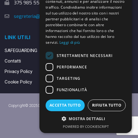
contenuti, annunci e per analizzare il nostro
375 985 5526
traffico. Condividiamo inoltre informazioni
sul tuo utilizzo del nostro sito con i nostri
segreteria@danybasket.it
partner pubblicitari e di analisi che
potrebbero combinarle con altre
informazioni che hai fornito loro o che
hanno raccolto dal tuo utilizzo dei loro
LINK UTILI
servizi.
Leggi di più
SAFEGUARDING
STRETTAMENTE NECESSARI
Contatti
PERFORMANCE
Privacy Policy
TARGETING
Cookie Policy
FUNZIONALITÀ
ACCETTA TUTTO
RIFIUTA TUTTO
Copyright© 2025 DANY BASKET QUARRATA S.S.D.A.R.L. -
Privacy Policy
-
Cookie Policy
MOSTRA DETTAGLI
Made with ♥ by
Daniele
POWERED BY COOKIESCRIPT