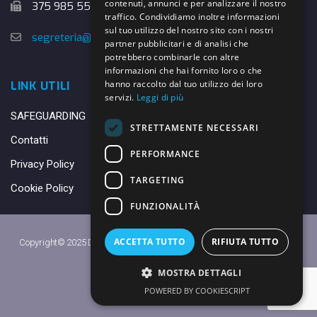
contenuti, annunci e per analizzare il nostro
375 985 5526
traffico. Condividiamo inoltre informazioni
sul tuo utilizzo del nostro sito con i nostri
segreteria@danybasket.it
partner pubblicitari e di analisi che
potrebbero combinarle con altre
informazioni che hai fornito loro o che
hanno raccolto dal tuo utilizzo dei loro
LINK UTILI
servizi.
Leggi di più
SAFEGUARDING
STRETTAMENTE NECESSARI
Contatti
PERFORMANCE
Privacy Policy
TARGETING
Cookie Policy
FUNZIONALITÀ
ACCETTA TUTTO
RIFIUTA TUTTO
Copyright© 2025 DANY BASKET QUARRATA S.S.D.A.R.L. -
Privacy Policy
-
Cookie Policy
MOSTRA DETTAGLI
Made with ♥ by
Daniele
POWERED BY COOKIESCRIPT