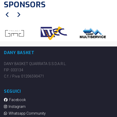
SPONSORS
DANY BASKET
DANY BASKET QUARRATA S.S.D.A.R.L.
FIP: 033134
C.f. / P.iva: 01206590471
SEGUICI
Facebook
Instagram
Whatsapp Community