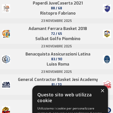
Paperdi JuveCaserta 2021
88 / 68
Ristopro Fabriano
23 NOVEMBRE 2025
Adamant Ferrara Basket 2018
72 / 65
Solbat Golfo Piombino
23 NOVEMBRE 2025
Benacquista Assicurazioni Latina
83 / 90
Luiss Roma
23 NOVEMBRE 2025
General Contractor Basket Jesi Academy
81 / 70
×
Umana San Giobbe Chiusi
Questo sito web utilizza
23 NOVEMBRE 2025
cookie
OraSì Ravenna
Utilizziamo i cookie per personalizzare
83 / 88