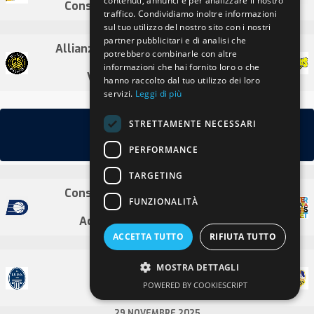
contenuti, annunci e per analizzare il nostro
Consorzio Leonardo Dany Quarrata
traffico. Condividiamo inoltre informazioni
sul tuo utilizzo del nostro sito con i nostri
23 NOVEMBRE 2025
partner pubblicitari e di analisi che
Allianz Pazienza Cestistica San Severo
potrebbero combinarle con altre
98 / 78
informazioni che hai fornito loro o che
Virtus Pallacanestro Imola
hanno raccolto dal tuo utilizzo dei loro
servizi.
Leggi di più
14° di Andata
STRETTAMENTE NECESSARI
PERFORMANCE
(giornata #14)
29 NOVEMBRE 2025
TARGETING
Consorzio Leonardo Dany Quarrata
FUNZIONALITÀ
89 / 84
Adamant Ferrara Basket 2018
ACCETTA TUTTO
RIFIUTA TUTTO
29 NOVEMBRE 2025
Luiss Roma
MOSTRA DETTAGLI
89 / 73
POWERED BY COOKIESCRIPT
Solbat Golfo Piombino
29 NOVEMBRE 2025