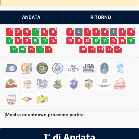
ANDATA
RITORNO
1
2
3
4
5
6
1
2
4
5
6
7
8
9
7
8
9
10
11
12
10
11
12
13
14
15
16
17
13
14
15
16
17
18
19
20
21
22
Mostra countdown prossime partite
1° di Andata