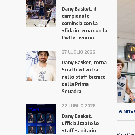
Dany Basket, il
campionato
comincia con la
sfida interna con la
Pielle Livorno
27 LUGLIO 2026
Dany Basket, torna
Sciatti ed entra
nello staff tecnico
della Prima
Squadra
22 LUGLIO 2026
6 NOV
Dany Basket,
ufficializzato lo
staff sanitario
E’ un
Con