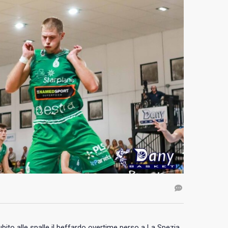
bito alle spalle il beffardo overtime perso a La Spezia