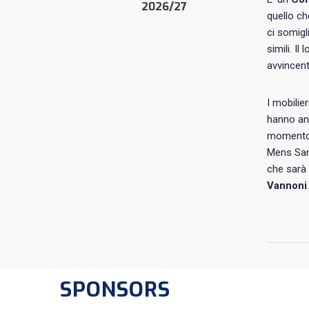
2026/27
quello ch
ci somigl
simili. I
avvincent
I mobilie
hanno an
momento.
Mens San
che sarà 
Vannoni
.
SPONSORS