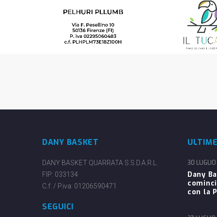
DANY BASKET
ULTIM
DANY BASKET QUARRATA S.S.D.A.R.L.
30 LUGLIO
Dany Ba
FIP: 033134
cominci
C.f. / P.iva: 01206590471
con la P
SEGUICI