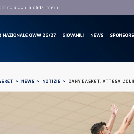
Dany Basket, il campionato comincia con la sfida interna con la Pielle Livorno
B NAZIONALE OWW 26/27
GIOVANILI
NEWS
SPONSORS
ASKET
>
NEWS
>
NOTIZIE
>
DANY BASKET, ATTESA L’OL