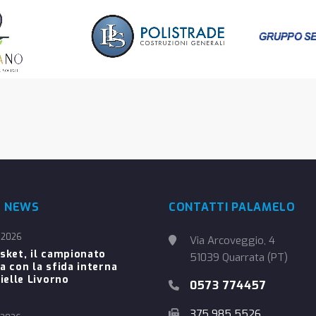
E NEWS
CONTATTI PALAMELO
 2026
Via Arcoveggio, 4
sket, il campionato
51039 Quarrata (PT)
a con la sfida interna
ielle Livorno
0573 774457
375 985 5526