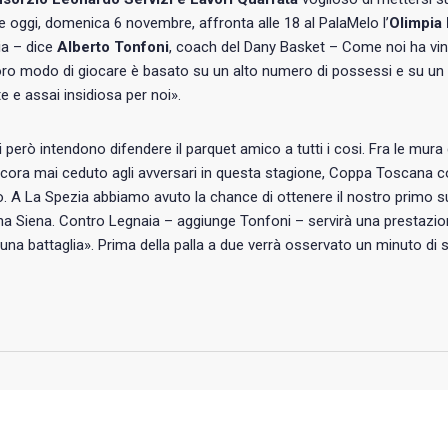
e oggi, domenica 6 novembre, affronta alle 18 al PalaMelo l’
Olimpia
ia – dice
Alberto Tonfoni
, coach del Dany Basket – Come noi ha vint
l loro modo di giocare è basato su un alto numero di possessi e su u
e e assai insidiosa per noi».
ri però intendono difendere il parquet amico a tutti i cosi. Fra le mura
cora mai ceduto agli avversari in questa stagione, Coppa Toscana 
 A La Spezia abbiamo avuto la chance di ottenere il nostro primo s
a Siena. Contro Legnaia – aggiunge Tonfoni – servirà una prestazi
una battaglia». Prima della palla a due verrà osservato un minuto 